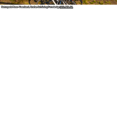
Naturpark Moor-Veenland, Stefan Schöning Fotodesign
| CC-BY-SA